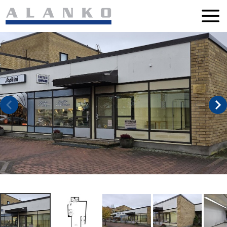
Siirry
suoraan
sisältöön