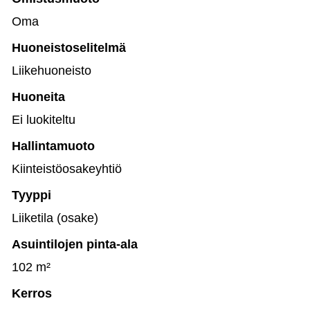
Oma
Huoneistoselitelmä
Liikehuoneisto
Huoneita
Ei luokiteltu
Hallintamuoto
Kiinteistöosakeyhtiö
Tyyppi
Liiketila (osake)
Asuintilojen pinta-ala
102 m²
Kerros