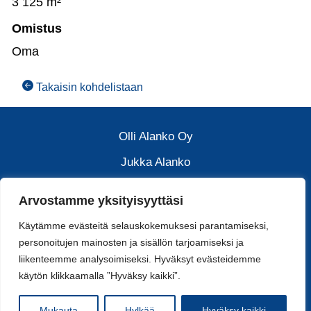
3 125 m²
Omistus
Oma
Takaisin kohdelistaan
Olli Alanko Oy
Jukka Alanko
Arvostamme yksityisyyttäsi
040 032 8018
Käytämme evästeitä selauskokemuksesi parantamiseksi,
jukka.alanko@alanko.net
personoitujen mainosten ja sisällön tarjoamiseksi ja
liikenteemme analysoimiseksi. Hyväksyt evästeidemme
käytön klikkaamalla ”Hyväksy kaikki”.
Mukauta
Hylkää
Hyväksy kaikki