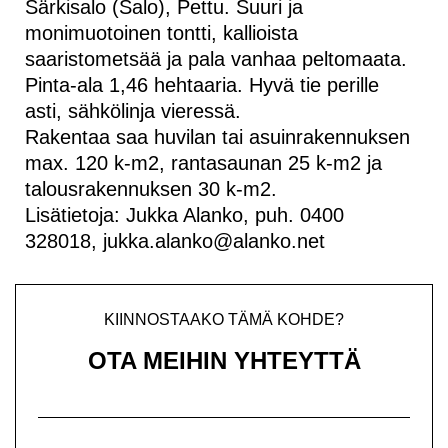
Särkisalo (Salo), Pettu. Suuri ja
monimuotoinen tontti, kallioista
saaristometsää ja pala vanhaa peltomaata.
Pinta-ala 1,46 hehtaaria. Hyvä tie perille
asti, sähkölinja vieressä.
Rakentaa saa huvilan tai asuinrakennuksen
max. 120 k-m2, rantasaunan 25 k-m2 ja
talousrakennuksen 30 k-m2.
Lisätietoja: Jukka Alanko, puh. 0400
328018, jukka.alanko@alanko.net
KIINNOSTAAKO TÄMÄ KOHDE?
OTA MEIHIN YHTEYTTÄ