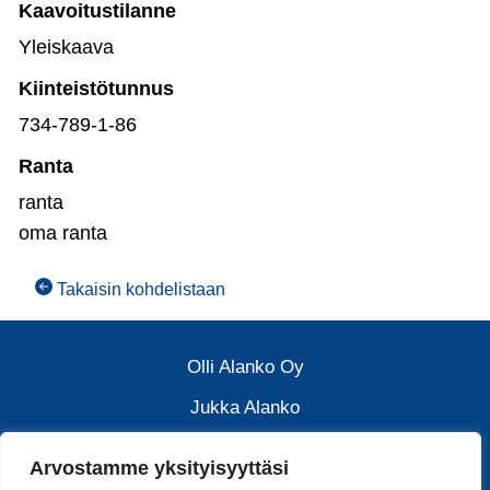
Kaavoitustilanne
Yleiskaava
Kiinteistötunnus
734-789-1-86
Ranta
ranta
oma ranta
Takaisin kohdelistaan
Olli Alanko Oy
Jukka Alanko
Arvostamme yksityisyyttäsi
040 032 8018