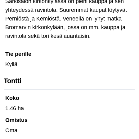
Särkisalon kirkonkylässä on pieni kauppa ja sen
yhteydessä ravintola. Suuremmat kaupat löytyvät
Perniöstä ja Kemiöstä. Veneellä on lyhyt matka
Bromarvin kirkonkylään, jossa on mm. kauppa ja
ravintola sekä tori kesälauantaisin.
Tie perille
Kyllä
Tontti
Koko
1.46 ha
Omistus
Oma