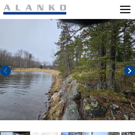
Siirry
suoraan
sisältöön